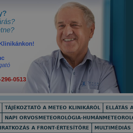
y?
árás?
tne?
 Klinikánkon!
nc
gató
-296-0513
TÁJÉKOZTATÓ A METEO KLINIKÁRÓL
ELLÁTÁS A
NAPI ORVOSMETEOROLÓGIA-HUMÁNMETEOROL
IRATKOZÁS A FRONT-ÉRTESÍTŐRE
MULTIMÉDIÁS