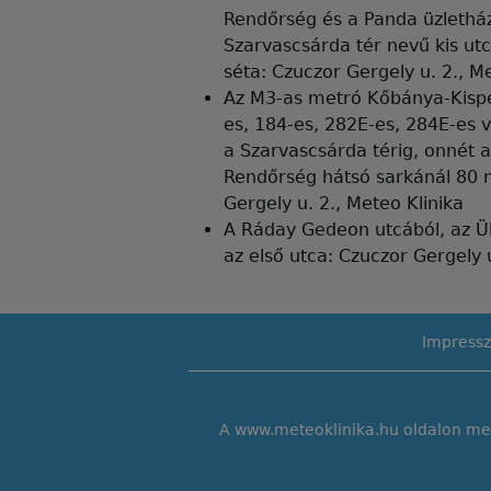
Rendőrség és a Panda üzletház
Szarvascsárda tér nevű kis u
séta: Czuczor Gergely u. 2., M
Az M3-as metró Kőbánya-Kispe
es, 184-es, 282E-es, 284E-es 
a Szarvascsárda térig, onnét a
Rendőrség hátsó sarkánál 80 
Gergely u. 2., Meteo Klinika
A Ráday Gedeon utcából, az Üll
az első utca: Czuczor Gergely u
Impress
A www.meteoklinika.hu oldalon megj