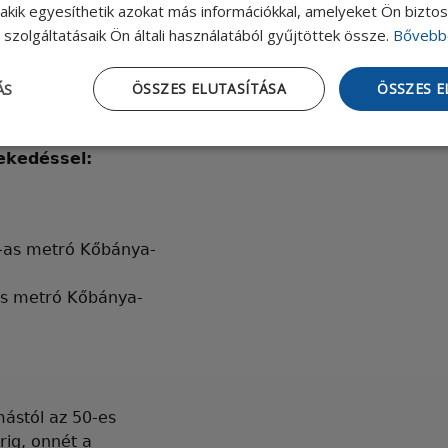
ssel az udvarban.
, akik egyesíthetik azokat más információkkal, amelyeket Ön bizto
szolgáltatásaik Ön általi használatából gyűjtöttek össze.
Bővebb
ÁS
ÖSSZES ELUTASÍTÁSA
ÖSSZES 
s lehetségesek!
ekedéssel:
3-as metró Kőbánya-
as metró Kőbánya-
mástól az 50-es
rig, onnét a