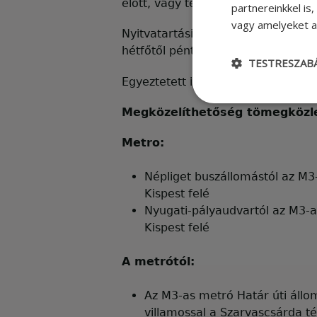
előtt, vagy telefonos bejelentkezé
partnereinkkel is
vagy amelyeket a 
Nyitvatartási idő:
hétfőtől péntekig 8-17 óráig
TESTRESZAB
Egyeztetett időpontok ezen kívül i
Megközelíthetőség tömegközl
Metro:
Népliget buszállomástól az M
Kispest felé
Nyugati-pályaudvartól az M3-
Kispest felé
A metrótól:
Az M3-as metró Határ úti állo
villamossal a Szarvascsárda té