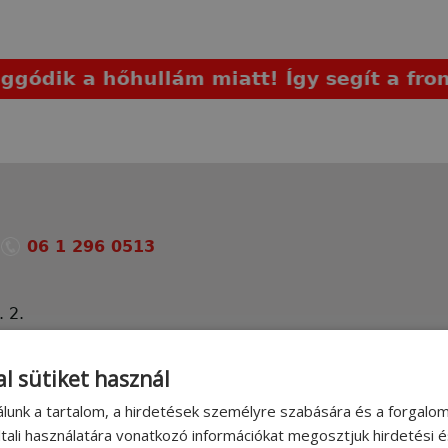
 a hőhullám miatt! Így segít a frontérz
:
06 1 296 0513
 2.
a.hu
l sütiket használ
álunk a tartalom, a hirdetések személyre szabására és a forgalo
ehetőség az épület
tali használatára vonatkozó információkat megosztjuk hirdetési 