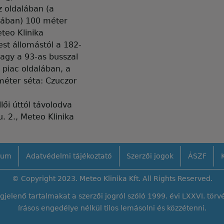
 oldalában (a
tcában) 100 méter
eteo Klinika
st állomástól a 182-
vagy a 93-as busszal
 piac oldalában, a
méter séta: Czuczor
ői úttól távolodva
. 2., Meteo Klinika
zum
Adatvédelmi tájékoztató
Szerzői jogok
ÁSZF
© Copyright 2023. Meteo Klinika Kft. All Rights Reserved.
elenő tartalmakat a szerzői jogról szóló 1999. évi LXXVI. törvén
írásos engedélye nélkül
tilos lemásolni és közzétenni
.