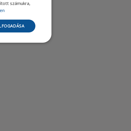
sított számukra,
en
ELFOGADÁSA