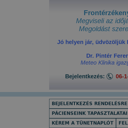
Jump
to
Frontérzéken
navigation
Megviseli az időj
Megoldást szere
Jó helyen jár, üdvözöljük
Dr. Pintér Fere
Meteo Klinika igaz
Bejelentkezés:
06-1
BEJELENTKEZÉS RENDELÉSRE
PÁCIENSEINK TAPASZTALATAI
KÉREM A TÜNETNAPLÓT
FEL