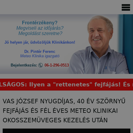
Jump
to
navigation
Frontérzékeny?
Megviseli az időjárás?
Megoldást szeretne?
Jó helyen jár, üdvözöljük Klinikánkon!
Dr. Pintér Ferenc
Meteo Klinika igazgató
Bejelentkezés:
06-1-296-0513
OS: Ilyen a "rettenetes" fejfájás! És így
Back
VAS JÓZSEF NYUGDÍJAS, 40 ÉV SZÖRNYŰ
to
FEJFÁJÁS ÉS FÉL ÉVES METEO KLINIKAI
top
OKOSSZEMÜVEGES KEZELÉS UTÁN