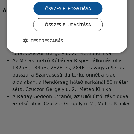
ÖSSZES ELFOGADÁSA
A metrótól:
ÖSSZES ELUTASÍTÁSA
Az M3-as metró Határ úti állomástól az 50-es
villamossal a Szarvascsárda térig, onnét a
Rendőrség és a Panda üzletház oldalában (a
TESTRESZABÁS
Szarvascsárda tér nevű kis utcában) 100 méter
séta: Czuczor Gergely u. 2., Meteo Klinika
Az M3-as metró Kőbánya-Kispest állomástól a
182-es, 184-es, 282E-es, 284E-es vagy a 93-as
busszal a Szarvascsárda térig, onnét a piac
oldalában, a Rendőrség hátsó sarkánál 80 méter
séta: Czuczor Gergely u. 2., Meteo Klinika
A Ráday Gedeon utcából, az Üllői úttól távolodva
az első utca: Czuczor Gergely u. 2., Meteo Klinika