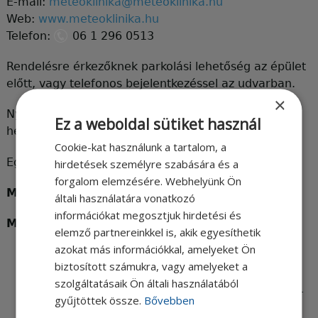
E-mail:
meteoklinika@meteoklinika.hu
Web:
www.meteoklinika.hu
Telefon:
06 1 296 0513
Rendelésre érkezőknek parkolási lehetőség az épület
előtt, vagy telefonos bejelentkezéssel az udvarban.
×
Nyitvatartási idő:
Ez a weboldal sütiket használ
hétfőtől péntekig 8-17 óráig
Cookie-kat használunk a tartalom, a
Egyeztetett időpontok ezen kívül is lehetségesek!
hirdetések személyre szabására és a
forgalom elemzésére. Webhelyünk Ön
Megközelíthetőség tömegközlekedéssel:
általi használatára vonatkozó
információkat megosztjuk hirdetési és
Metro:
elemző partnereinkkel is, akik egyesíthetik
azokat más információkkal, amelyeket Ön
Népliget buszállomástól az M3-as metró
biztosított számukra, vagy amelyeket a
Kőbánya-Kispest felé
szolgáltatásaik Ön általi használatából
Nyugati-pályaudvartól az M3-as metró Kőbánya-
gyűjtöttek össze.
Bővebben
Kispest felé