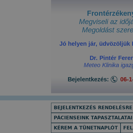
Jump
to
Frontérzéken
navigation
Megviseli az időj
Megoldást szere
Jó helyen jár, üdvözöljük
Dr. Pintér Fere
Meteo Klinika igaz
Bejelentkezés:
06-1
BEJELENTKEZÉS RENDELÉSRE
PÁCIENSEINK TAPASZTALATAI
KÉREM A TÜNETNAPLÓT
FEL