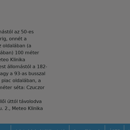
mástól az 50-es
rig, onnét a
 oldalában (a
tcában) 100 méter
eteo Klinika
st állomástól a 182-
vagy a 93-as busszal
 piac oldalában, a
méter séta: Czuczor
ői úttól távolodva
. 2., Meteo Klinika