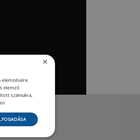
×
m elemzésére.
és elemző
sított számukra,
en
ELFOGADÁSA