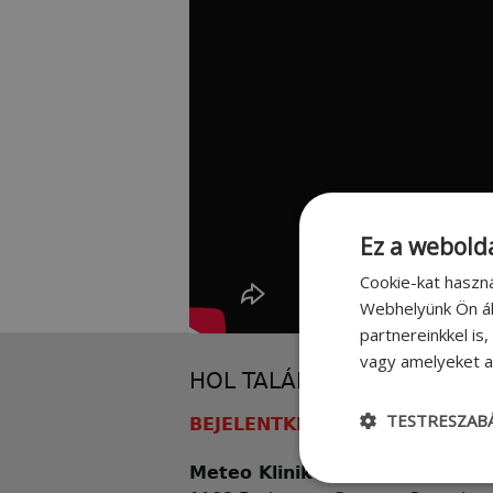
Ez a webolda
Cookie-kat haszn
Webhelyünk Ön ál
partnereinkkel is
vagy amelyeket a 
HOL TALÁL MEG MINKET?
TESTRESZAB
BEJELENTKEZÉS RENDELÉSRE
Meteo Klinika