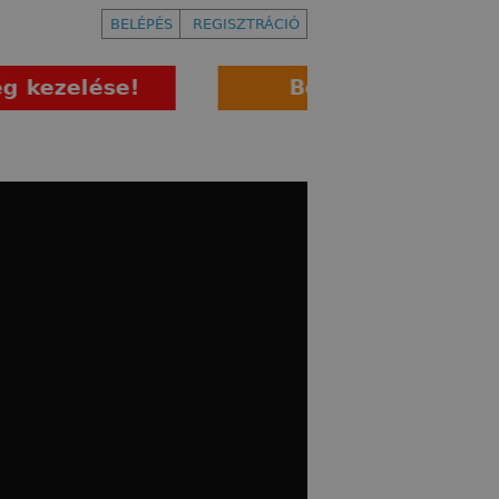
BELÉPÉS
REGISZTRÁCIÓ
elése!
Bejelentkezés frontérzé