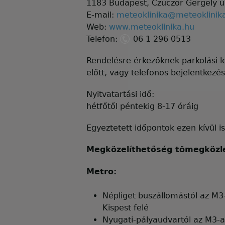
1183 Budapest, Czuczor Gergely u.
E-mail:
meteoklinika@meteoklinik
Web:
www.meteoklinika.hu
Telefon:
06 1 296 0513
Rendelésre érkezőknek parkolási l
előtt, vagy telefonos bejelentkezé
Nyitvatartási idő:
hétfőtől péntekig 8-17 óráig
Egyeztetett időpontok ezen kívül i
Megközelíthetőség tömegközl
Metro:
Népliget buszállomástól az M
Kispest felé
Nyugati-pályaudvartól az M3-