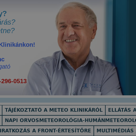
y?
árás?
tne?
 Klinikánkon!
nc
gató
-296-0513
TÁJÉKOZTATÓ A METEO KLINIKÁRÓL
ELLÁTÁS A
NAPI ORVOSMETEOROLÓGIA-HUMÁNMETEOROL
IRATKOZÁS A FRONT-ÉRTESÍTŐRE
MULTIMÉDIÁS