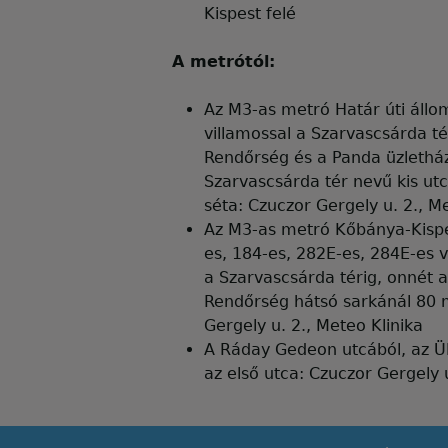
Kispest felé
A metrótól:
Az M3-as metró Határ úti állo
villamossal a Szarvascsárda té
Rendőrség és a Panda üzletház
Szarvascsárda tér nevű kis u
séta: Czuczor Gergely u. 2., M
Az M3-as metró Kőbánya-Kispe
es, 184-es, 282E-es, 284E-es 
a Szarvascsárda térig, onnét a
Rendőrség hátsó sarkánál 80 
Gergely u. 2., Meteo Klinika
A Ráday Gedeon utcából, az Üll
az első utca: Czuczor Gergely u