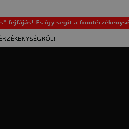
jás! És így segít a frontérzékenység kez
TÉRZÉKENYSÉGRŐL!