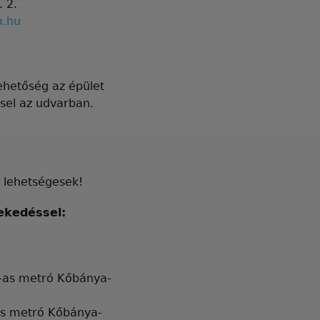
 2.
a.hu
ehetőség az épület
ssel az udvarban.
s lehetségesek!
ekedéssel:
3-as metró Kőbánya-
as metró Kőbánya-