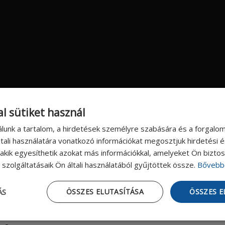
l sütiket használ
álunk a tartalom, a hirdetések személyre szabására és a forgalo
tali használatára vonatkozó információkat megosztjuk hirdetési 
, akik egyesíthetik azokat más információkkal, amelyeket Ön bizto
szolgáltatásaik Ön általi használatából gyűjtöttek össze.
Bővebb
ÁS
ÖSSZES ELUTASÍTÁSA
ÖSSZES 
:
06 1 296 0513