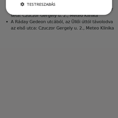
busszal a Szarvascsárda térig, onnét a piac
TESTRESZABÁS
oldalában, a Rendőrség hátsó sarkánál 80 méter
séta: Czuczor Gergely u. 2., Meteo Klinika
A Ráday Gedeon utcából, az Üllői úttól távolodva
az első utca: Czuczor Gergely u. 2., Meteo Klinika