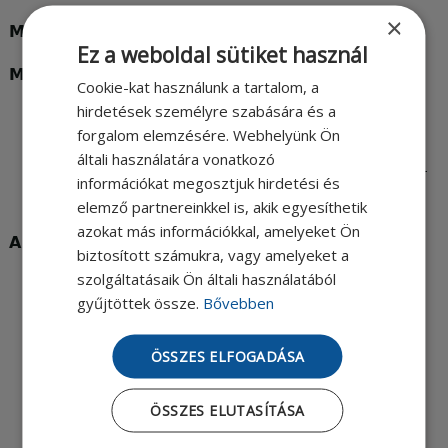
×
Megközelíthetőség tömegközlekedéssel:
Ez a weboldal sütiket használ
Metro:
Cookie-kat használunk a tartalom, a
hirdetések személyre szabására és a
Népliget buszállomástól az M3-as metró
forgalom elemzésére. Webhelyünk Ön
Kőbánya-Kispest felé
általi használatára vonatkozó
Nyugati-pályaudvartól az M3-as metró Kőbánya-
információkat megosztjuk hirdetési és
Kispest felé
elemző partnereinkkel is, akik egyesíthetik
azokat más információkkal, amelyeket Ön
A metrótól:
biztosított számukra, vagy amelyeket a
szolgáltatásaik Ön általi használatából
Az M3-as metró Határ úti állomástól az 50-es
gyűjtöttek össze.
Bővebben
villamossal a Szarvascsárda térig, onnét a
Rendőrség és a Panda üzletház oldalában (a
ÖSSZES ELFOGADÁSA
Szarvascsárda tér nevű kis utcában) 100 méter
séta: Czuczor Gergely u. 2., Meteo Klinika
ÖSSZES ELUTASÍTÁSA
Az M3-as metró Kőbánya-Kispest állomástól a
182-es, 184-es, 282E-es, 284E-es vagy a 93-as