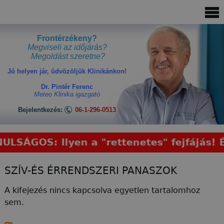
Jump
to
navigation
Frontérzékeny?
Megviseli az időjárás?
Megoldást szeretne?
Jó helyen jár, üdvözöljük Klinikánkon!
Dr. Pintér Ferenc
Meteo Klinika igazgató
Bejelentkezés:
06-1-296-0513
SÁGOS: Ilyen a "rettenetes" fejfájás! És 
Back
SZÍV-ÉS ÉRRENDSZERI PANASZOK
to
top
A kifejezés nincs kapcsolva egyetlen tartalomhoz
sem.